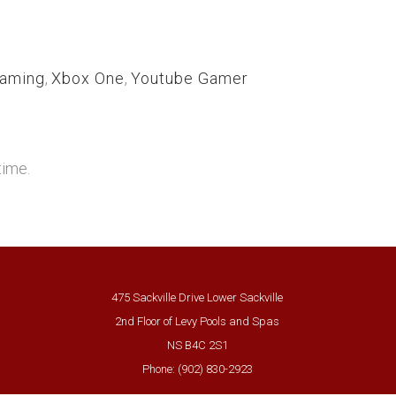
eaming
,
Xbox One
,
Youtube Gamer
time.
475 Sackville Drive Lower Sackville
2nd Floor of Levy Pools and Spas
NS B4C 2S1
Phone: (902) 830-2923