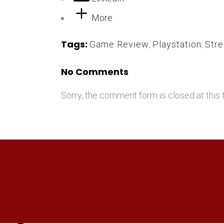
More
Tags:
Game Review
,
Playstation
,
Str
No Comments
Sorry, the comment form is closed at this 