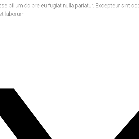
esse cillum dolore eu fugiat nulla pariatur. Excepteur sint o
est laborum.