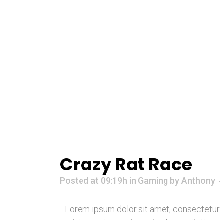
Crazy Rat Race
Posted at 09:19h
in
Gaming
by
Anthony
Lorem ipsum dolor sit amet, consectetur 