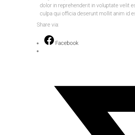
dolor in reprehenderit in voluptate velit 
culpa qui officia deserunt mollit anim id 
Share via:
Facebook