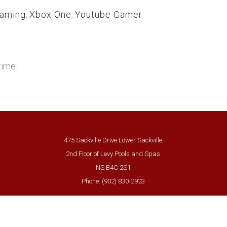
eaming
,
Xbox One
,
Youtube Gamer
time.
475 Sackville Drive Lower Sackville
2nd Floor of Levy Pools and Spas
NS B4C 2S1
Phone: (902) 830-2923