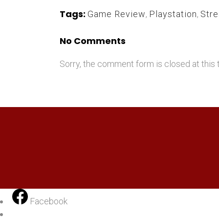
Tags:
Game Review
,
Playstation
,
Str
No Comments
Sorry, the comment form is closed at this 
Facebook