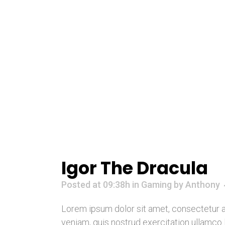
Igor The Dracula
Posted at 09:38h
in
Gaming
by
Anthony
Lorem ipsum dolor sit amet, consectetur a
veniam, quis nostrud exercitation ullamco 